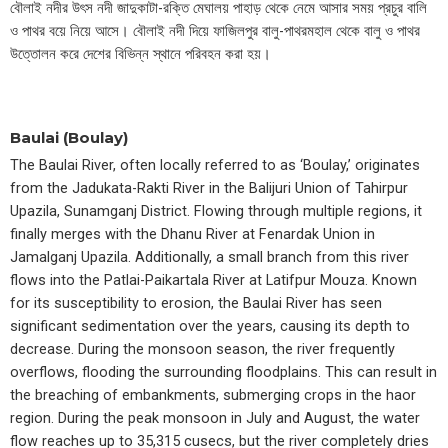
বৌলাই নদীর উৎস নদী জাদুকাটা-রক্তি মেঘালয় পাহাড় থেকে নেমে আসার সময় প্রচুর বালি
ও পাথর বয়ে নিয়ে আসে। বৌলাই নদী দিয়ে ফাজিলপুর বালু-পাথরমহাল থেকে বালু ও পাথর
উত্তোলন করে দেশের বিভিন্ন স্থানে পরিবহন করা হয়।
Baulai (Boulay)
The Baulai River, often locally referred to as ‘Boulay,’ originates
from the Jadukata-Rakti River in the Balijuri Union of Tahirpur
Upazila, Sunamganj District. Flowing through multiple regions, it
finally merges with the Dhanu River at Fenardak Union in
Jamalganj Upazila. Additionally, a small branch from this river
flows into the Patlai-Paikartala River at Latifpur Mouza. Known
for its susceptibility to erosion, the Baulai River has seen
significant sedimentation over the years, causing its depth to
decrease. During the monsoon season, the river frequently
overflows, flooding the surrounding floodplains. This can result in
the breaching of embankments, submerging crops in the haor
region. During the peak monsoon in July and August, the water
flow reaches up to 35,315 cusecs, but the river completely dries