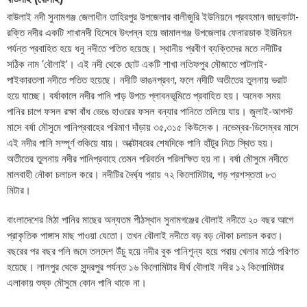
বাউলাই নদী সুনামগঞ্জ জেলাধীন তাহিরপুর উপজেলার বালীজুরি ইউনিয়নে প্রবহমান জাদুকাটা-
রক্তি নদীর একটি শাখানদী হিসেবে উৎপন্ন হয়ে জামালগঞ্জ উপজেলার ফেনারডাক ইউনিয়ন
পর্যন্ত প্রবাহিত হয়ে ধনু নদীতে পতিত হয়েছে। স্থানীয় প্রবীণ ব্যক্তিদের মতে নদীটির
সঠিক নাম ‘বৌলাই’। এই নদী থেকে ছোট একটি শাখা লতিফপুর মৌজাতে পাটলাই-
পাইকারতলা নদীতে পতিত হয়েছে। নদীটি ভাঙনপ্রবণ, ফলে নদীটি অতীতের তুলনায় ভরাট
হয়ে যাচ্ছে। বর্ষাকালে নদীর পানি পাড় উপচে প্লাবনভূমিতে প্রবাহিত হয়। অনেক সময়
পানির চাপে ফসল রক্ষা বাঁধ ভেঙে হাওরের ফসল বন্যার পানিতে তলিয়ে যায়। জুলাই-আগস্ট
মাসে বর্ষা মৌসুমে পানিপ্রবাহের পরিমাণ দাঁড়ায় ৩৫,৩১৫ কিউসেক। নভেম্বর-ডিসেম্বর মাসে
এই নদীর পানি সম্পূর্ণ শুকিয়ে যায়। অক্টোবরের শেষদিকে পানি হাঁটুর নিচে স্থিত হয়।
অতীতের তুলনায় নদীর পানিপ্রবাহে তেমন পরিবর্তন পরিলক্ষিত হয় না। বর্ষা মৌসুমে নদীতে
মালবাহী নৌকা চলাচল করে। নদীটির দৈর্ঘ্য প্রায় ৭২ কিলোমিটার, গড় প্রশস্ততা ৮৩
মিটার।
বাংলাদেশের মিঠা পানির মাছের অন্যতম পীঠস্থান সুনামগঞ্জের বৌলাই নদীতে ২০ বছর আগে
প্রাকৃতিক পাঙ্গাস মাছ পাওয়া যেতো। তখন বৌলাই নদীতে বড় বড় নৌকা চলাচল করত।
বছরের পর বছর পলি জমে তলদেশ উঁচু হয়ে নদীর বুক পানিশূন্য হয়ে পরায় খেলার মাঠে পরিণত
হয়েছে। লালপুর থেকে সুন্দরপুর পর্যন্ত ১৬ কিলোমিটার দীর্ঘ বৌলাই নদীর ১২ কিলোমিটার
এলাকায় শুষ্ক মৌসুমে কোন পানি থাকে না।