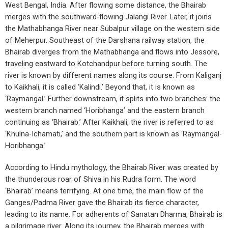
West Bengal, India. After flowing some distance, the Bhairab
merges with the southward-flowing Jalangi River. Later, it joins
the Mathabhanga River near Subalpur village on the western side
of Meherpur. Southeast of the Darshana railway station, the
Bhairab diverges from the Mathabhanga and flows into Jessore,
traveling eastward to Kotchandpur before turning south. The
river is known by different names along its course. From Kaliganj
to Kaikhali, it is called ‘Kalindi.’ Beyond that, it is known as
‘Raymangal.’ Further downstream, it splits into two branches: the
western branch named ‘Horibhanga’ and the eastern branch
continuing as ‘Bhairab.’ After Kaikhali, the river is referred to as
‘Khulna-Ichamati,’ and the southern part is known as ‘Raymangal-
Horibhanga.’
According to Hindu mythology, the Bhairab River was created by
the thunderous roar of Shiva in his Rudra form. The word
‘Bhairab’ means terrifying. At one time, the main flow of the
Ganges/Padma River gave the Bhairab its fierce character,
leading to its name. For adherents of Sanatan Dharma, Bhairab is
a pilgrimage river. Along its journey, the Bhairab merges with