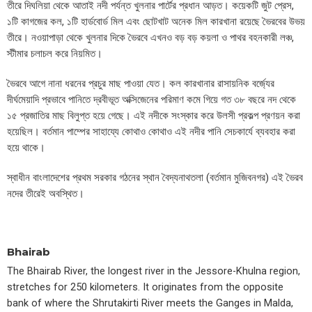
তীরে দিঘলিয়া থেকে আতাই নদী পর্যন্ত খুলনার পার্টের প্রধান আড়ত। কয়েকটি জুট প্রেস,
১টি কাগজের কল, ১টি হার্ডবোর্ড মিল এবং ছোটখাট অনেক মিল কারখানা রয়েছে ভৈরবের উভয়
তীরে। নওয়াপাড়া থেকে খুলনার দিকে ভৈরবে এখনও বড় বড় কয়লা ও পাথর বহনকারী লঞ্চ,
স্টীমার চলাচল করে নিয়মিত।
ভৈরবে আগে নানা ধরনের প্রচুর মাছ পাওয়া যেত। কল কারখানার রাসায়নিক বর্জ্যের
দীর্ঘমেয়াদি প্রভাবে পানিতে দ্রবীভূত অক্সিজেনের পরিমাণ কমে গিয়ে গত ৩৮ বছরে নদ থেকে
১৫ প্রজাতির মাছ বিলুপ্ত হয়ে গেছে। এই নদীকে সংস্কার করে উলসী প্রকল্প প্রণয়ন করা
হয়েছিল। বর্তমান পাম্পের সাহায্যে কোথাও কোথাও এই নদীর পানি সেচকার্যে ব্যবহার করা
হয়ে থাকে।
স্বাধীন বাংলাদেশের প্রথম সরকার গঠনের স্থান বৈদ্যনাথতলা (বর্তমান মুজিবনগর) এই ভৈরব
নদের তীরেই অবস্থিত।
Bhairab
The Bhairab River, the longest river in the Jessore-Khulna region,
stretches for 250 kilometers. It originates from the opposite
bank of where the Shrutakirti River meets the Ganges in Malda,