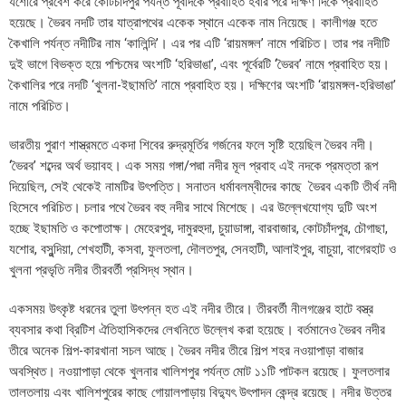
যশোরে প্রবেশ করে কোটচাঁদপুর পর্যন্ত পূর্বদিকে প্রবাহিত হবার পরে দক্ষিণ দিকে প্রবাহিত
হয়েছে। ভৈরব নদটি তার যাত্রাপথের একেক স্থানে একেক নাম নিয়েছে। কালীগঞ্জ হতে
কৈখালি পর্যন্ত নদীটির নাম ‘কালিন্দি’। এর পর এটি ‘রায়মঙ্গল’ নামে পরিচিত। তার পর নদীটি
দুই ভাগে বিভক্ত হয়ে পশ্চিমের অংশটি ‘হরিভাঙা’, এবং পূর্বেরটি ‘ভৈরব’ নামে প্রবাহিত হয়।
কৈখালির পরে নদটি ‘খুলনা-ইছামতি’ নামে প্রবাহিত হয়। দক্ষিণের অংশটি ‘রায়মঙ্গল-হরিভাঙা’
নামে পরিচিত।
ভারতীয় পুরাণ শাস্ত্রমতে একদা শিবের রুদ্রমূর্তির গর্জনের ফলে সৃষ্টি হয়েছিল ভৈরব নদী।
‘ভৈরব’ শব্দের অর্থ ভয়াবহ। এক সময় গঙ্গা/পদ্মা নদীর মূল প্রবাহ এই নদকে প্রমত্তা রূপ
দিয়েছিল, সেই থেকেই নামটির উৎপত্তি। সনাতন ধর্মাবলম্বীদের কাছে ভৈরব একটি তীর্থ নদী
হিসেবে পরিচিত। চলার পথে ভৈরব বহু নদীর সাথে মিশেছে। এর উল্লেখযোগ্য দুটি অংশ
হচ্ছে ইছামতি ও কপোতাক্ষ। মেহেরপুর, দামুরহুদা, চুয়াডাঙ্গা, বারবাজার, কোটচাঁদপুর, চৌগাছা,
যশোর, বসুন্দিয়া, শেখহাটী, কসবা, ফুলতলা, দৌলতপুর, সেনহাটী, আলাইপুর, বাচুয়া, বাগেরহাট ও
খুলনা প্রভৃতি নদীর তীরবর্তী প্রসিদ্ধ স্থান।
একসময় উৎকৃষ্ট ধরনের তুলা উৎপন্ন হত এই নদীর তীরে। তীরবর্তী নীলগঞ্জের হাটে বস্ত্র
ব্যবসার কথা ব্রিটিশ ঐতিহাসিকদের লেখনিতে উল্লেখ করা হয়েছে। বর্তমানেও ভৈরব নদীর
তীরে অনেক শিল্প-কারখানা সচল আছে। ভৈরব নদীর তীরে শিল্প শহর নওয়াপাড়া বাজার
অবস্থিত। নওয়াপাড়া থেকে খুলনার খালিশপুর পর্যন্ত মোট ১১টি পাটকল রয়েছে। ফুলতলার
তালতলায় এবং খালিশপুরের কাছে গোয়ালপাড়ায় বিদ্যুৎ উৎপাদন কেন্দ্র রয়েছে। নদীর উত্তর