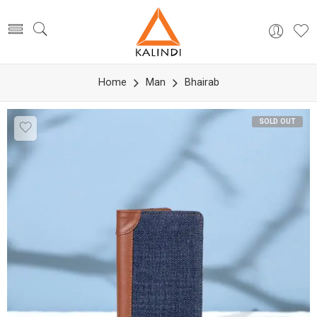
Home
Man
Bhairab
SOLD OUT