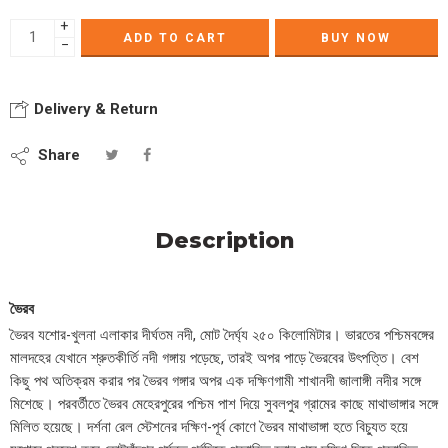
+
ADD TO CART
BUY NOW
−
Delivery & Return
Share
Description
ভৈরব
ভৈরব যশোর-খুলনা এলাকার দীর্ঘতম নদী, মোট দৈর্ঘ্য ২৫০ কিলোমিটার। ভারতের পশ্চিমবঙ্গের
মালদহের যেখানে শ্রুতকীর্তি নদী গঙ্গায় পড়েছে, তারই অপর পাড়ে ভৈরবের উৎপত্তি। বেশ
কিছু পথ অতিক্রম করার পর ভৈরব গঙ্গার অপর এক দক্ষিণগামী শাখানদী জালাঙ্গী নদীর সঙ্গে
মিশেছে। পরবর্তীতে ভৈরব মেহেরপুরের পশ্চিম পাশ দিয়ে সুবলপুর গ্রামের কাছে মাথাভাঙ্গার সঙ্গে
মিলিত হয়েছে। দর্শনা রেল স্টেশনের দক্ষিণ-পূর্ব কোণে ভৈরব মাথাভাঙ্গা হতে বিচ্যুত হয়ে