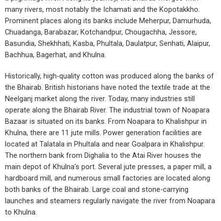
many rivers, most notably the Ichamati and the Kopotakkho.
Prominent places along its banks include Meherpur, Damurhuda,
Chuadanga, Barabazar, Kotchandpur, Chougachha, Jessore,
Basundia, Shekhhati, Kasba, Phultala, Daulatpur, Senhati, Alaipur,
Bachhua, Bagerhat, and Khulna.
Historically, high-quality cotton was produced along the banks of
the Bhairab. British historians have noted the textile trade at the
Neelganj market along the river. Today, many industries still
operate along the Bhairab River. The industrial town of Noapara
Bazaar is situated on its banks. From Noapara to Khalishpur in
Khulna, there are 11 jute mills. Power generation facilities are
located at Talatala in Phultala and near Goalpara in Khalishpur.
The northern bank from Dighalia to the Atai River houses the
main depot of Khulna’s port. Several jute presses, a paper mill, a
hardboard mill, and numerous small factories are located along
both banks of the Bhairab. Large coal and stone-carrying
launches and steamers regularly navigate the river from Noapara
to Khulna.